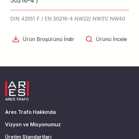
50216-4 )
DIN 42551 F / EN 50216-4 NW22/ NW31/ NW40
Ürün Broşürünü İndir
Ürünü İncele
Ares Trafo Hakkında
Vizyon ve Misyonumuz
Üretim Standartları