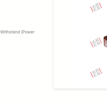
o Fanları
kleri
ları
Withstand (Power
ı Parçaları
ğlantılar