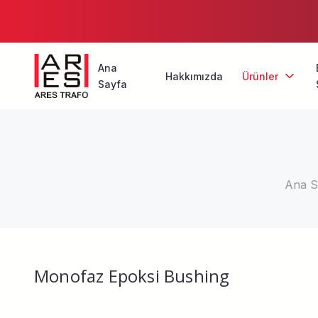
Ana
Hakkımızda
Ürünler
Sayfa
Trafo Bushing
Trafo Vanalar
Basınç Ventil
Ana S
Buchholz Röl
Nem Alıcılar
Trafo Koruma
Monofaz Epoksi Bushing
Yağ Seviye G
Aksiyel Trafo