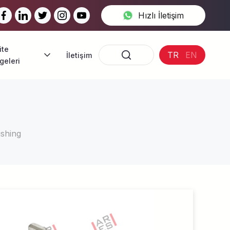
Hızlı İletişim
ite
TR
EN
İletişim
geleri
alite Belgeleri
nsan Kaynakları
ataloglar
shing