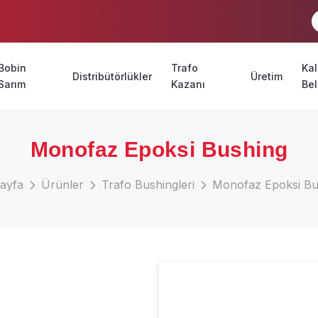
Bobin
Trafo
Kal
Distribütörlükler
Üretim
Sarım
Kazanı
Bel
K
leri
İ
ı
Monofaz Epoksi Bushing
K
leri
ayfa
Ürünler
Trafo Bushingleri
Monofaz Epoksi Bu
eleri
 Cihazları
östergeleri
 Fanları