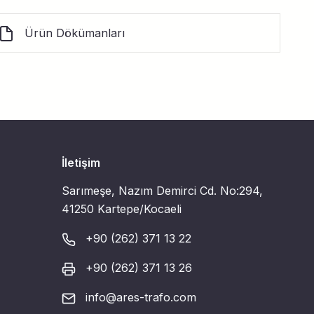
Ürün Dökümanları
İletişim
Sarımeşe, Nazım Demirci Cd. No:294,
41250 Kartepe/Kocaeli
+90 (262) 371 13 22
+90 (262) 371 13 26
info@ares-trafo.com