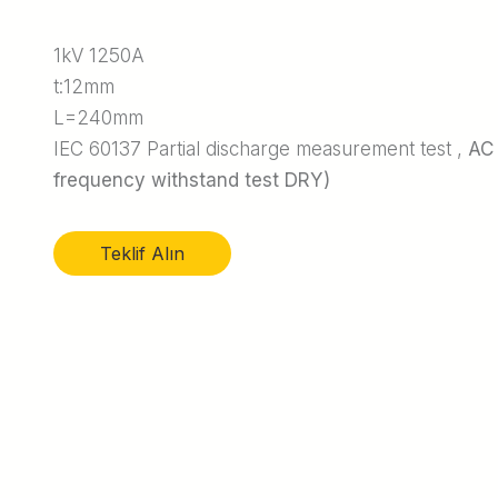
Kuru Tip Traf
1kV 1250A
Trafo Tekerle
t:12mm
Terminal Kutu
L=240mm
IEC 60137 Partial discharge measurement test ,
AC 
Metal Bağlant
frequency withstand test DRY)
Flex Bakır Ba
Teklif Alın