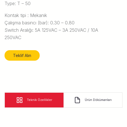
Type: T – 50
Kontak tipi : Mekanik
Çalışma basıncı (bar): 0.30 – 0.80
Switch Aralığı: 5A 125VAC – 3A 250VAC / 10A
250VAC
Teklif Alın
Teknik Özellikler
Ürün Dökümanları
Power transformers, distribution transformers, Hermetic Transfromers, Conservatour
Transformers, Dry Type Transformers.